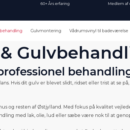
dk 60+ Års erfaring Medlem af dansk
vbehandling
Gulvmontering
Vådrumsvinyl til badeværelse
 & Gulvbehandl
professionel behandlin
. Hvis dit gulv er blevet slidt, ridset eller trist at se p
 og resten af Østjylland. Med fokus på kvalitet vejleder 
ndling med lak, olie, lud eller sæbe være nok til at gen