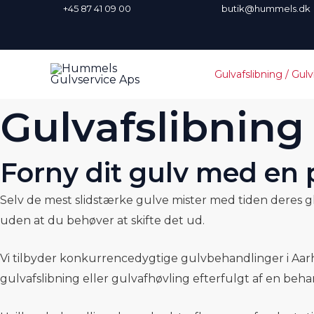
Gå
+45 87 41 09 00 butik@hummels.
til
indholdet
Gulvafslibning / Gul
Gulvafslibning
Forny dit gulv med en 
Selv de mest slidstærke gulve mister med tiden deres glans
uden at du behøver at skifte det ud.
Vi tilbyder konkurrencedygtige gulvbehandlinger i Aarhus
gulvafslibning eller gulvafhøvling efterfulgt af en beha