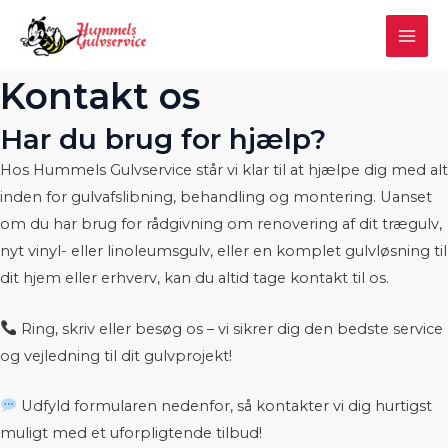
Gå
MAI
til
ME
indholdet
Kontakt os
Har du brug for hjælp?
Hos Hummels Gulvservice står vi klar til at hjælpe dig med alt
inden for gulvafslibning, behandling og montering. Uanset
om du har brug for rådgivning om renovering af dit trægulv,
nyt vinyl- eller linoleumsgulv, eller en komplet gulvløsning til
dit hjem eller erhverv, kan du altid tage kontakt til os.
U
Ring, skriv eller besøg os – vi sikrer dig den bedste service
LE
og vejledning til dit gulvprojekt!
Udfyld formularen nedenfor, så kontakter vi dig hurtigst
muligt med et uforpligtende tilbud!